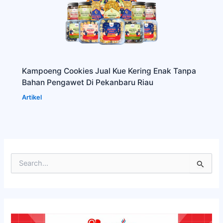
Kampoeng Cookies Jual Kue Kering Enak Tanpa
Bahan Pengawet Di Pekanbaru Riau
Artikel
C
a
r
i
u
n
t