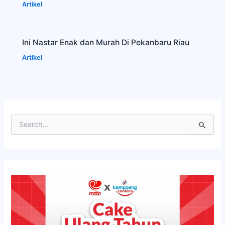
Artikel
Ini Nastar Enak dan Murah Di Pekanbaru Riau
Artikel
C
a
r
i
u
n
t
u
k
: